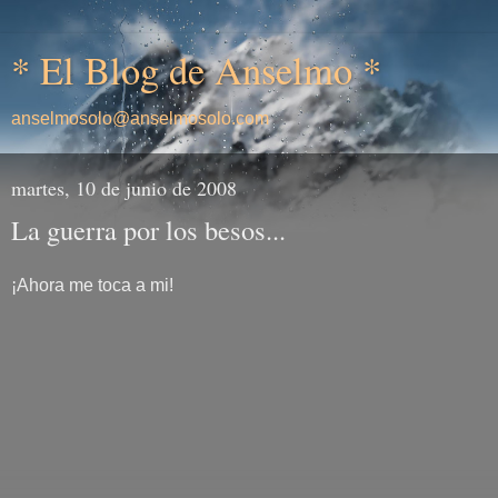
* El Blog de Anselmo *
anselmosolo@anselmosolo.com
martes, 10 de junio de 2008
La guerra por los besos...
¡Ahora me toca a mi!