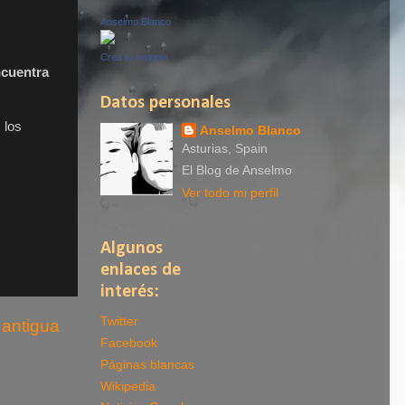
Anselmo Blanco
Crea tu insignia
ncuentra
Datos personales
 los
Anselmo Blanco
Asturias, Spain
El Blog de Anselmo
Ver todo mi perfil
Algunos
enlaces de
interés:
Twitter
 antigua
Facebook
Páginas blancas
Wikipedia