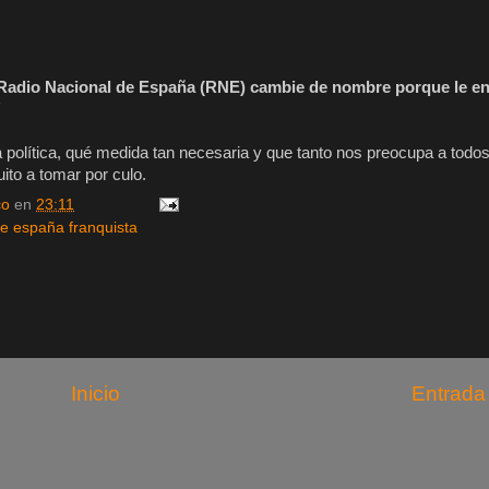
adio Nacional de España (RNE) cambie de nombre porque le e
"
política, qué medida tan necesaria y que tanto nos preocupa a todos
ito a tomar por culo.
co
en
23:11
de españa franquista
Inicio
Entrada