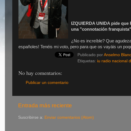
IZQUIERDA UNIDA pide que R
una "connotación franquista
¿No es increíble? Que agudeza 
españoles! Tenéis mi voto, pero para que os vayáis un poqu
Publicado por
Anselmo Blan
Etiquetas:
iu radio nacional 
No hay comentarios:
Publicar un comentario
Entrada más reciente
Suscribirse a:
Enviar comentarios (Atom)