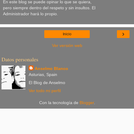
En este blog se puede opinar lo que se quiera,
pero siempre dentro del respeto y sin insultos. El
Administrador hará lo propio.
›
Inicio
Ver versión web
Datos personales
Anselmo Blanco
Asturias, Spain
El Blog de Anselmo
Ver todo mi perfil
Con la tecnología de
Blogger
.